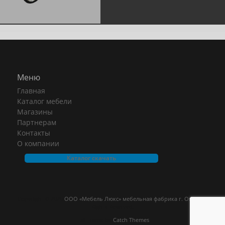
Меню
Главная
Каталог мебели
Магазины
Партнерам
Контакты
О компании
Каталог скачать
Copyright © 2026
ООО «Мебель Люкс» мебельная фабрика г. Омск
. All
Rights Reserved.
Full Frame by
Catch Themes