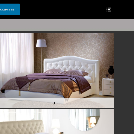
Header
 скачать
Toggle
3