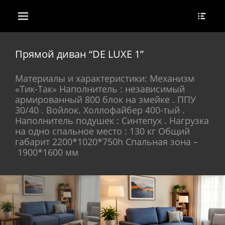
Основное меню
Head
Перейти
Togg
к
содержимому
Прямой диван “DE LUXE 1”
Материалы и характеристики: Механизм
«Тик-Так» Наполнитель : независимый
армированный 800 блок на змейке . ППУ
30/40 . Войлок. Холлофайбер 400-тый .
Наполнитель подушек : Синтепух . Нагрузка
на одно спальное место : 130 кг Общий
габарит 2200*1020*750h Спальная зона –
1900*1600 мм